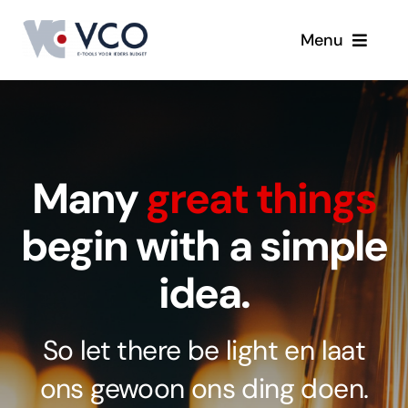
Skip
Menu
to
content
Who The Hell Are We
Tips & Tricks
Many
great things
Klanten
begin with a simple
idea.
Let’s Talk
So let there be light en laat
ons gewoon ons ding doen.